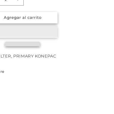
ucir
Aumentar
tidad
cantidad
a
para
Agregar al carrito
21598
P521598
FILTER, PRIMARY KONEPAC
re