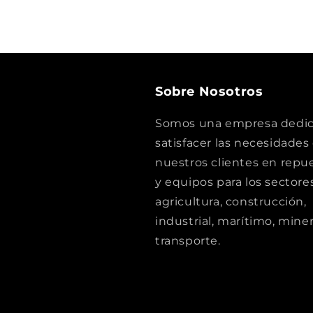
una
ventana
modal
Sobre Nosotros
Somos una empresa dedic
satisfacer las necesidades
nuestros clientes en repu
y equipos para los sectore
agricultura, construcción,
industrial, marítimo, miner
transporte.