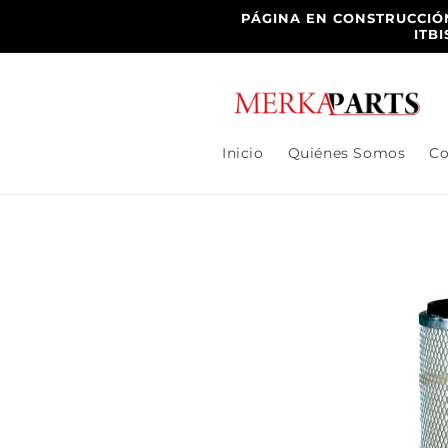
Ir
PÁGINA EN CONSTRUCCIÓN
directamente
ITB
al contenido
Inicio
Quiénes Somos
Co
Ir
directamente
a la
información
del producto