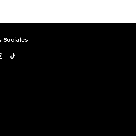
 Sociales
ok
nstagram
TikTok