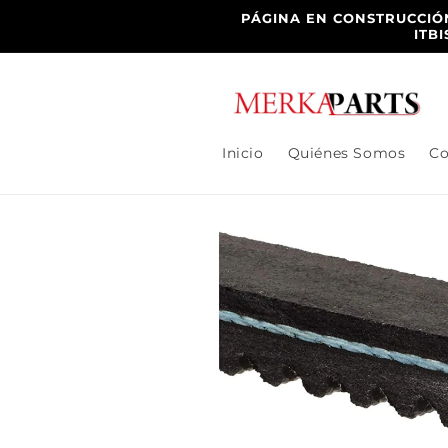
Ir
PÁGINA EN CONSTRUCCIÓN
directamente
ITB
al contenido
Inicio
Quiénes Somos
Co
Ir
directamente
a la
información
del producto