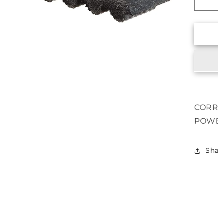
Red
can
par
Ga
AX
CORR
POWE
Sha