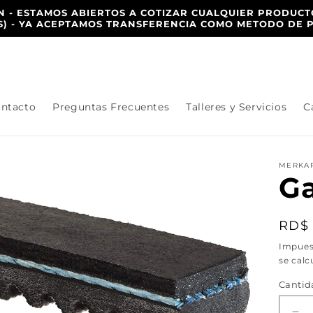
 - ESTAMOS ABIERTOS A COTIZAR CUALQUIER PRODUCT
IS) - YA ACEPTAMOS TRANSFERENCIA COMO METODO DE 
ntacto
Preguntas Frecuentes
Talleres y Servicios
C
MERKA
Ga
Prec
RD$ 
habi
Impues
se calc
Cantid