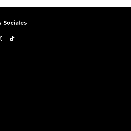
 Sociales
ok
nstagram
TikTok