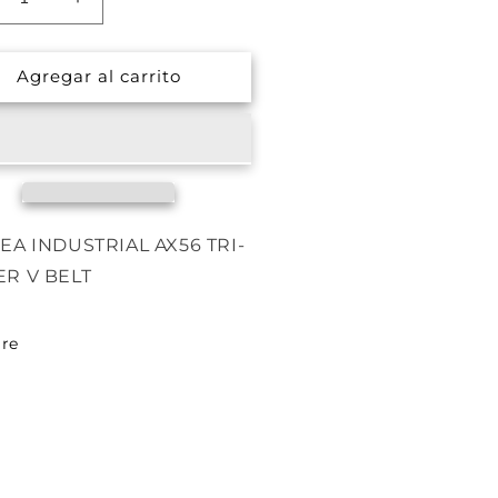
ucir
Aumentar
tidad
cantidad
a
para
Agregar al carrito
tes
Gates
56
AX56
EA INDUSTRIAL AX56 TRI-
R V BELT
re