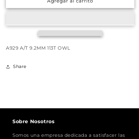
Agregar al carrito
CST
CST
265/70R17
265/70R17
A929 A/T 9.2MM 113T OWL
Share
Sobre Nosotros
Somos una empresa dedicada a satisfacer las