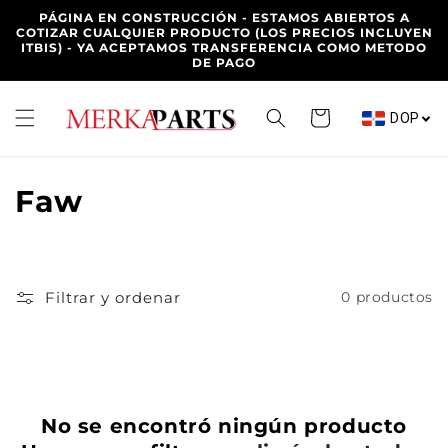
Ir
PÁGINA EN CONSTRUCCIÓN - ESTAMOS ABIERTOS A
directamente
COTIZAR CUALQUIER PRODUCTO (LOS PRECIOS INCLUYEN
al contenido
ITBIS) - YA ACEPTAMOS TRANSFERENCIA COMO METODO
DE PAGO
Carrito
DOP
C
Faw
o
l
Filtrar y ordenar
0 productos
e
c
c
No se encontró ningún producto
i